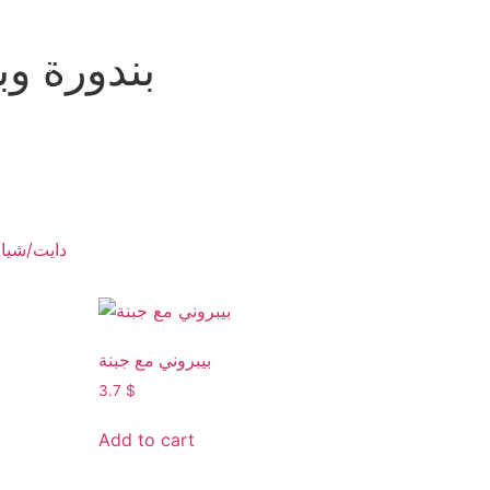
بندورة و
CONTACT
MENU
دايت/شيا
بيبروني مع جبنة
3.7
$
Add to cart