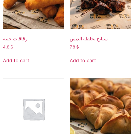
سبانخ بخلطة الدبس
رقاقات جبنة
4.8
$
7.8
$
Add to cart
Add to cart