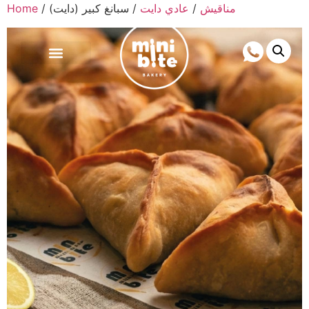
Home
/
/ سبانغ كبير (دايت)
عادي دايت
/
مناقيش