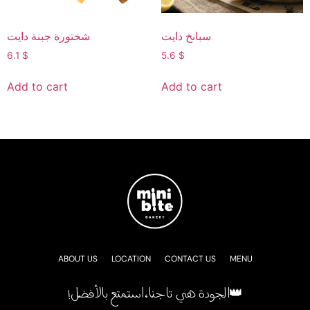
سبانخ دايت
شختورة جبنة دايت
6.1
$
5.6
$
Add to cart
Add to cart
ABOUT US
LOCATION
CONTACT US
MENU
!الجودة هي تاجنا، استمتع بالأفضل👑