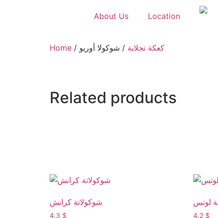
About Us
Location
Home
/
/ شوكولا أوريو
كعكة تحلاية
Related products
ة لوتس
شوكولاتة كرانش
4.3
$
4.2
$