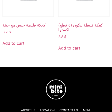
(٤ قطع) كعكة قليطة بيكون
كعكة قليطة حبش مع جبنة
اكسترا
3.7
$
2.8
$
Add to cart
Add to cart
ABOUT US
LOCATION
CONTACT US
MENU