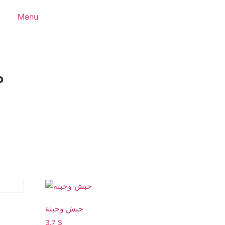
Menu
م
حبش وجبنة
3.7
$