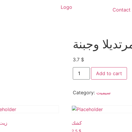
Contact
رتديلا وجبنة
3.7
$
Add to cart
Category:
سيميت
كشك
زيت 
2.5
$