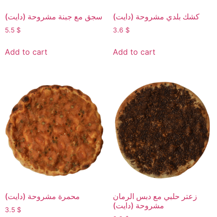
كشك بلدي مشروحة (دايت)
سجق مع جبنة مشروحة (دايت)
5.5
$
3.6
$
Add to cart
Add to cart
زعتر حلبي مع دبس الرمان
محمرة مشروحة (دايت)
مشروحة (دايت)
3.5
$