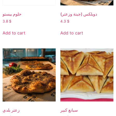
دوبلكس (جبنة وزعتر)
حلوم بيستو
3.8
$
4.3
$
Add to cart
Add to cart
سبانغ كبير
زعتر بلدي