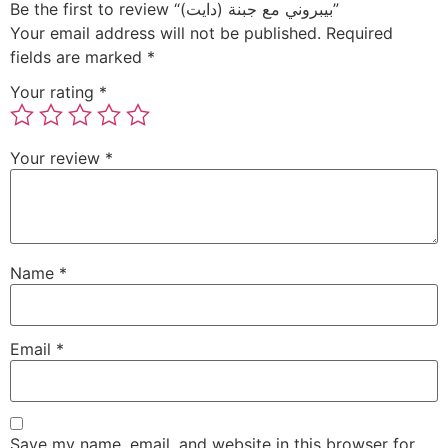
Be the first to review “بيبروني مع جبنة (دايت)”
Your email address will not be published.
Required
fields are marked
*
Your rating
*
Your review
*
Name
*
Email
*
Save my name, email, and website in this browser for