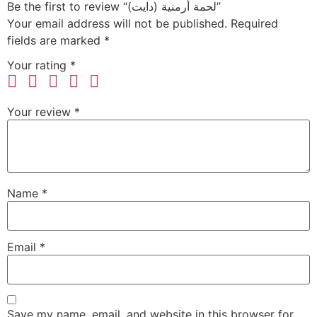
Be the first to review “لحمة أرمنية (دايت)”
Your email address will not be published.
Required
fields are marked
*
Your rating
*
Your review
*
Name
*
Email
*
Save my name, email, and website in this browser for