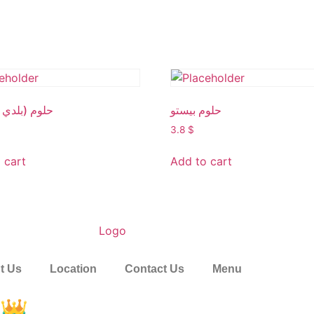
حلوم بيستو
حلوم (بلدي)
3.8
$
 cart
Add to cart
t Us
Location
Contact Us
Menu
!الجودة هي تاجنا، استمتع بالأفضل👑